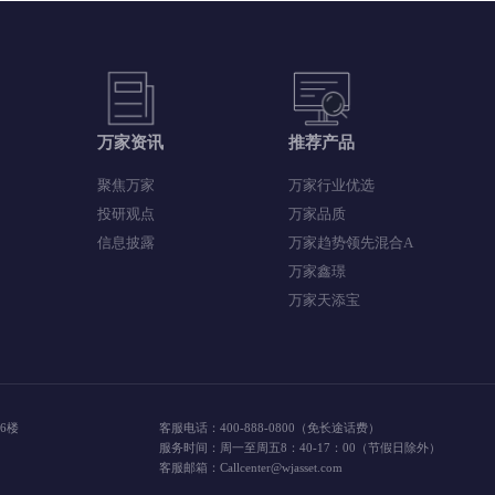
易
万家资讯
推荐产品
聚焦万家
万家行业优选
投研观点
万家品质
信息披露
万家趋势领先混合A
万家鑫璟
万家天添宝
楼、16楼
客服电话：400-888-0800（免长途话费）