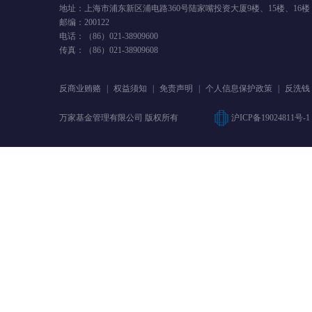
地址：上海市浦东新区浦电路360号陆家嘴投资大厦9楼、15楼、16楼
邮编：200122
电话：（86）021-38909600
传真：（86）021-38909608
反商业贿赂
|
权益须知
|
免责声明
|
个人信息保护政策
|
反洗钱
万家基金管理有限公司 版权所有
沪ICP备19024811号-1