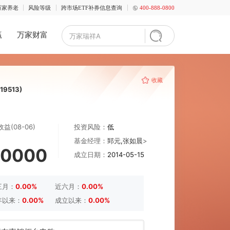
服务
万家养老
风险等级
跨市场ETF补券信息查询
400-888-0800
万家共赢
万家财富
收藏
薪R
(519513)
万份收益(
08-06
)
投资风险：
低
基金经理：
郅元
,
张如晨
>
%
0.0000
成立日期：
2014-05-15
近三月：
0.00%
近六月：
0.00%
今年以来：
0.00%
成立以来：
0.00%