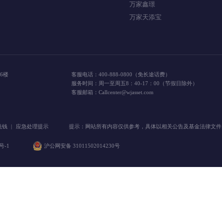
易
万家资讯
推荐产品
聚焦万家
万家行业优选
投研观点
万家品质
信息披露
万家趋势领先混合A
万家鑫璟
万家天添宝
楼、16楼
客服电话：400-888-0800（免长途话费）
服务时间：周一至周五8：40-17：00（节假日除外
客服邮箱：Callcenter@wjasset.com
|
反洗钱
|
应急处理提示
提示：网站所有内容仅供参考，具体以相关公告及基