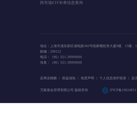
账户管理
网上交
开户
业务规则
登录
忘记密码
跨市场ETF补券信息查询
地址：上海市浦东新区浦电路360号陆家嘴投资大厦9楼、15
邮编：200122
电话：（86）021-38909600
传真：（86）021-38909608
反商业贿赂
|
权益须知
|
免责声明
|
个人信息保护政策