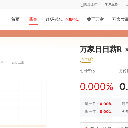
随身理财
客户
首页
基金
超级钱包
关于万家
0.980%
万家日日
货币型
今年以来
成立以来
七日年化
0.000
近一月：
0.00%
近一年：
0.00%