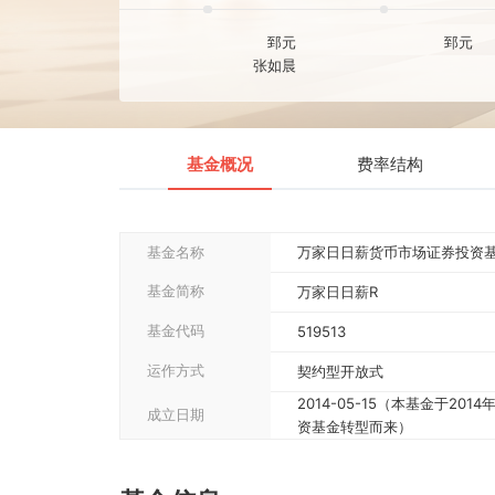
至今
2021-04-12
郅元
郅
张如晨
基金概况
费率结构
基金名称
万家日日薪货币市场证券投
基金简称
万家日日薪R
基金代码
519513
运作方式
契约型开放式
2014-05-15（本基金