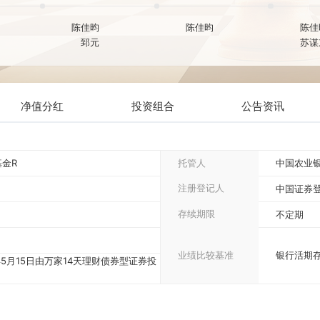
2019-09-09
2019-01-31
2017-09
元
陈佳昀
陈佳昀
郅元
净值分红
投资组合
公告资
资基金R
托管人
注册登记人
存续期限
业绩比较基准
于2014年5月15日由万家14天理财债券型证券投