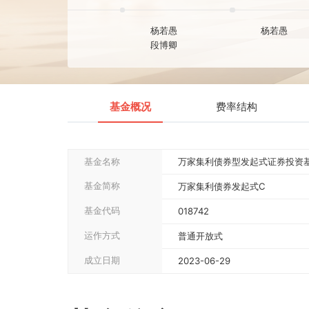
历任基金经理
美国杜克大学经济
至今
2025-06-04
（中国）有限公司
理，长信基金管理
杨若愚
杨若愚
段博卿
基金概况
费率结构
基金名称
万家集利债券型发起式证券
基金简称
万家集利债券发起式C
基金代码
018742
运作方式
普通开放式